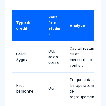
Peut
Type de
être
Analyse
crédit
étudié
?
Capital restant
Oui,
Crédit
dû et
selon
Sygma
mensualité à
dossier
vérifier.
Fréquent dans
Prêt
les opérations
Oui
personnel
de
regroupement.