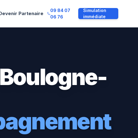
09 84 07
Simulation
Devenir Partenaire
immédiate
06 76
Boulogne-
mpagnement