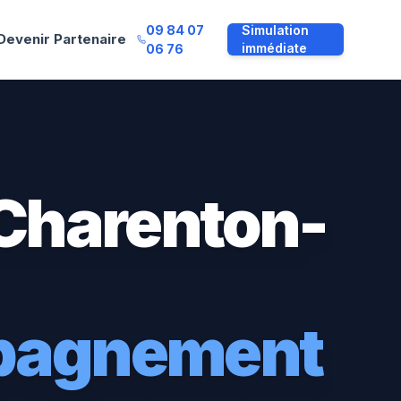
09 84 07
Simulation
Devenir Partenaire
immédiate
06 76
Charenton-
mpagnement