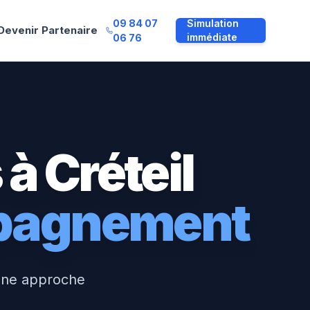
09 84 07
Simulation
Devenir Partenaire
immédiate
06 76
 à
Créteil
mpagnement
une approche