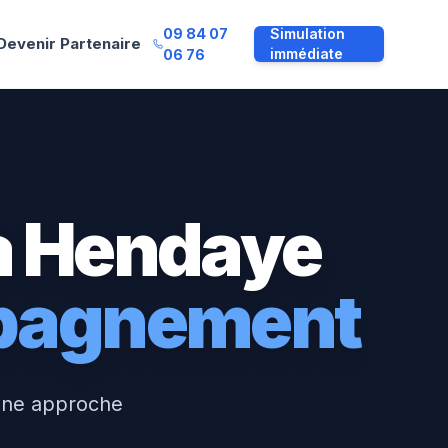
09 84 07
Simulation
Devenir Partenaire
immédiate
06 76
à
Hendaye
mpagnement
une approche