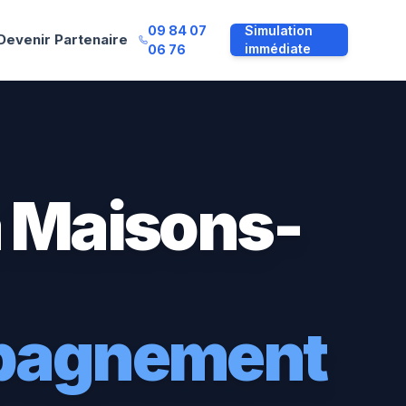
09 84 07
Simulation
Devenir Partenaire
immédiate
06 76
à
Maisons-
mpagnement