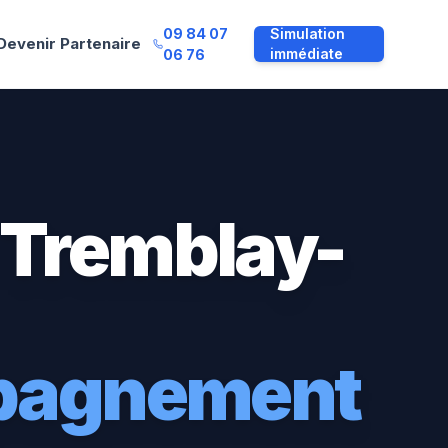
09 84 07
Simulation
Devenir Partenaire
immédiate
06 76
Tremblay-
mpagnement